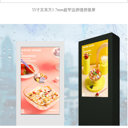
55寸京东方1.7mm超窄边拼缝拼接屏