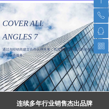
ꁸ
ꂅ
回到顶部
COVER ALL
ꁗ
18227623421
ANGLES 7
ꀥ
QQ客服
通过与经销商建立合作伙伴关系，
为其客户提供更
高的价值
和
全寿命
周期保养服务
。
微信二维码
连续多年行业销售杰出品牌