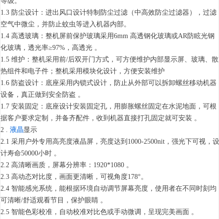
等级。
1.3 防尘设计：进出风口设计特制防尘过滤（中高效防尘过滤器），过滤
空气中微尘，并防止蚊虫等进入机器内部。
1.4 高透玻璃：整机屏前保护玻璃采用6mm 高透钢化玻璃或AR防眩光钢
化玻璃，透光率≥97%，高透光 。
1.5 维护：整机采用前/后双开门方式，可方便维护内部显示屏、玻璃、散
热组件和电子件；整机采用模块化设计，方便安装维护
1.6 防盗设计：底座采用内锁式设计，防止从外部可以拆卸螺丝移动机器
设备，真正做到安全防盗 。
1.7 安装固定：底座设计安装固定孔，用膨胀螺丝固定在水泥地面，可根
据客户要求定制，并备齐配件，收到机器直接打孔固定就可安装 。
2 .
液晶
显示
2.1 采用户外专用高亮度液晶屏，亮度达到1000-2500nit，强光下可视，
计寿命50000小时 。
2.2 高清晰画质，屏幕分辨率：1920*1080 。
2.3 高动态对比度，画面更清晰，可视角度178°。
2.4 智能感光系统，能根据环境自动调节屏幕亮度，使用者在不同时刻均
可清晰/舒适观看节目，保护眼睛 。
2.5 智能色彩校准，自动校准对比色或手动微调，呈现完美画面 。