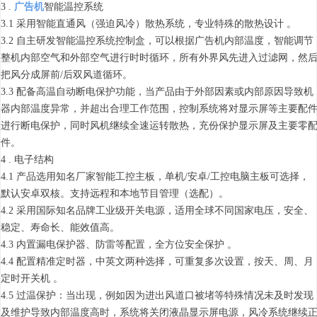
3 .
广告机
智能温控系统
3.1 采用智能直通风（强迫风冷）散热系统，专业特殊的散热设计 。
3.2 自主研发智能温控系统控制盒，可以根据广告机内部温度，智能调节
整机内部空气和外部空气进行时时循环，所有外界风先进入过滤网，然
把风分成屏前/后双风道循环。
3.3 配备高温自动断电保护功能，当产品由于外部因素或内部原因导致机
器内部温度异常，并超出合理工作范围，控制系统将对显示屏等主要配
进行断电保护，同时风机继续全速运转散热，充份保护显示屏及主要零
件。
4 . 电子结构
4.1 产品选用知名厂家智能工控主板，单机/安卓/工控电脑主板可选择，
默认安卓双核。支持远程和本地节目管理（选配）。
4.2 采用国际知名品牌工业级开关电源，适用全球不同国家电压，安全、
稳定、寿命长、能效值高。
4.3 内置漏电保护器、防雷等配置，全方位安全保护 。
4.4 配置精准定时器，中英文两种选择，可重复多次设置，按天、周、月
定时开关机 。
4.5 过温保护：当出现，例如因为进出风道口被堵等特殊情况未及时发现
及维护导致内部温度高时，系统将关闭液晶显示屏电源，风冷系统继续