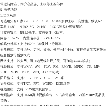
常运转降温，保护液晶屏、主板等主要部件
5. 电子功能
1.安卓系统
可选用知名厂家A20、A83、3188、3288等多种主板，高性能。默认A20
双核 1+8G ，支持2+8G、2+16G、2+32G等多种可选配置。
可支持安卓4.4或5.0版本。支持蓝牙4.0版本。
内存：1G/2G 内置储存器：8G/16G/32G
解码分辨率：支持1920*1080及以上分辨率。
播放模式：支持循环、定时、插播、分屏分区播放、支持多媒体素材任
组合播放等播放模式
网络支持：以太网、可加选无线外设扩展、可加选3G/4G模块）
视频播放：支持WMV、AVI、FLV、RM、RMVB、MPEG、TS、MP4、
VOD、MOV、MKV、MP3、AAC等格式
图片格式：支持JPEG、PNG、GIG、BMP等
文件格式：支持TXT、PPT、WORD、ECELE等
视频输出：支持LVDS格式视频输出
音频输出：支持HDMI高清视频输出、左右声道输出，内置2*10W高品质
音响 。